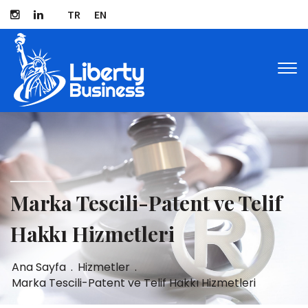
TR
EN
Tog
navi
Marka Tescili-Patent ve Telif
Hakkı Hizmetleri
Ana Sayfa
.
Hizmetler
.
Marka Tescili-Patent ve Telif Hakkı Hizmetleri